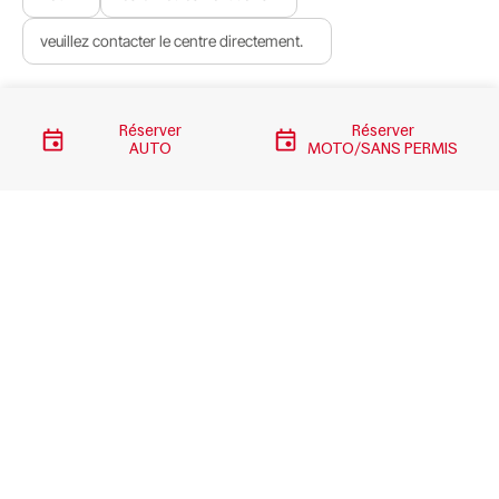
veuillez contacter le centre directement.
2 roues, moto, cyclomoteur, quad, voiture sans permis
Réserver
Réserver
AUTO
MOTO/SANS PERMIS
Liens importants
Quand passer votre contrôle ?
Liens utiles
Contact
Mentions légales
Accès professionnels
Eviter la contre visite